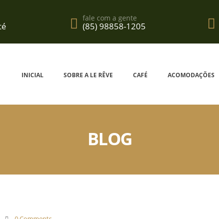
fale com a gente
té
(85) 98858-1205
INICIAL
SOBRE A LE RÊVE
CAFÉ
ACOMODAÇÕES
BLOG
0 Comments