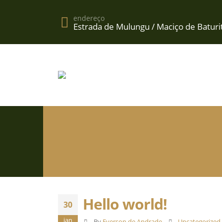
endereço
Estrada de Mulungu / Maciço de Baturi
Hello world!
30
jan
By
Everson de Andrade
Uncategorized